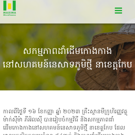
សកម្មភាពដាំដើមកោងកាង
នៅសហគមន៍នេសាទភូមិថ្មី នាខេត្តកែប
កាលពីថ្ងៃទី ១៦ ខែកញ្ញា ឆ្នាំ ២០២៣​ គ្រឹះស្ថានមីក្រូហិរញ្ញវត្ថុ
ម៉ាក់ស៊ីម៉ា ភីអិលស៊ី បានរៀបចំកម្មវិធី និងសកម្មភាពដាំ
ដើមកោងកាងនៅសហគមន៍នេសាទភូមិថ្មី នាខេត្តកែប ដែល