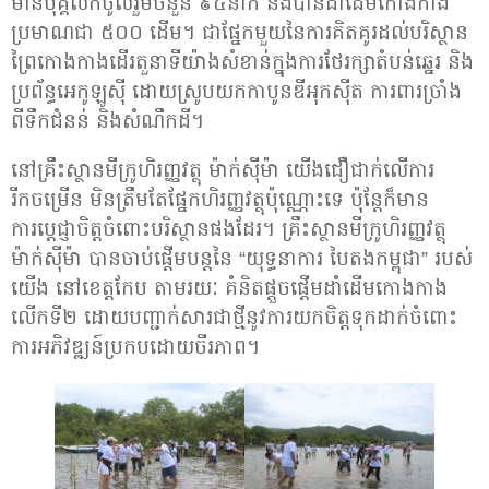
មានបុគ្គលិកចូលរួមចំនួន ៩៤នាក់ និងបានដាំដើមកោងកាង
ប្រមាណជា ៥០០ ដើម។ ជាផ្នែកមួយនៃការគិតគូរដល់បរិស្ថាន
ព្រៃកោងកាងដើរតួនាទីយ៉ាងសំខាន់ក្នុងការថែរក្សាតំបន់ឆ្នេរ និង
ប្រព័ន្ធអេកូឡូស៊ី ដោយស្រូបយកកាបូនឌីអុកស៊ីត ការពារច្រាំង
ពីទឹកជំនន់ និងសំណឹកដី។
នៅគ្រឹះស្ថានមីក្រូហិរញ្ញវត្ថុ ម៉ាក់ស៊ីម៉ា យើងជឿជាក់លើការ
រីកចម្រើន មិនត្រឹមតែផ្នែកហិរញ្ញវត្ថុប៉ុណ្ណោះទេ ប៉ុន្តែក៏មាន
ការប្តេជ្ញាចិត្តចំពោះបរិស្ថានផងដែរ។ គ្រឹះស្ថានមីក្រូហិរញ្ញវត្ថុ
ម៉ាក់ស៊ីម៉ា បានចាប់ផ្តើមបន្តនៃ “យុទ្ធនាការ បៃតងកម្ពុជា” របស់
យើង នៅខេត្តកែប តាមរយៈ គំនិតផ្តួចផ្តើមដាំដើមកោងកាង
លើកទី២ ដោយបញ្ជាក់សារជាថ្មីនូវការយកចិត្តទុកដាក់ចំពោះ
ការអភិវឌ្ឍន៍ប្រកបដោយចីរភាព។