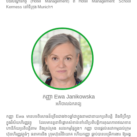
បដិសណ្ឋារកិច្ច (
Hotel Management
) ពី
Hotel Management School
Kermess
នៅទីក្រុង
Munich
។
កញ្ញា
Ewa Janikowska
អភិបាលឯករាជ្យ
Ewa
កញ្ញា
មានបទពិសោធន៏ច្រើនជាង២០ឆ្នាំជាក្នុងនាមជានាយកប្រតិបត្តិ និងទីប្រឹក្សា
ក្នុងវិស័យហិរញ្ញវត្ថុ ដែលមានតួនាទីផ្ដោតសំខាន់ទៅលើប្រតិបត្តិការគុណភាពឥណទាន
ហានិភ័យប្រតិបត្តិតាម និងគ្រប់គ្រង សវនកម្មផ្ទៃក្នុង។ កញ្ញា បានផ្ដល់សេវាកម្មដល់ក្រុម
ហ៊ុនហិរញ្ញវត្ថុធំៗ ធនាគារនិង ក្រុមហ៊ុនវិនិយោគ ហើយកញ្ញា ធ្លាប់បានបម្រើការងារ ឱ្យអង្គ