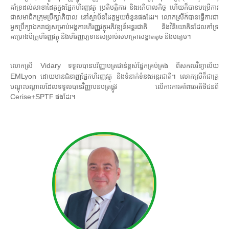
គាំទ្រដល់សាខាដៃគូក្នុងផ្នែកហិរញ្ញវត្ថុ ប្រតិបត្តិការ និងអភិបាលកិច្ច ហើយក៏បានបម្រើការ
ជាសមាជិកក្រុមប្រឹក្សាភិបាល នៅស្ថាប័នដៃគូមួយចំនួនផងដែរ។ លោកស្រីក៏បានធ្វើការជា
អ្នកប្រឹក្សាឯករាជ្យសម្រាប់អង្គការហិរញ្ញវត្ថុអភិវឌ្ឍន៍អន្តរជាតិ និងវិនិយោគិនដែលគាំទ្រ
គម្រោងមីក្រូហិរញ្ញវត្ថុ និងហិរញ្ញប្បទានសម្រាប់សហគ្រាសខ្នាតតូច និងមធ្យម។
Vidary
លោកស្រី
ទទួលបានបរិញ្ញាបត្រជាន់ខ្ពស់ផ្នែកគ្រប់គ្រង ពីសកលវិទ្យាល័យ
EMLyon
ដោយមានជំនាញផ្នែកហិរញ្ញវត្ថុ និងទំនាក់ទំនងអន្តរជាតិ។ លោកស្រីក៏ជាគ្រូ
បណ្តុះបណ្តាលដែលទទួលបានវិញ្ញាបនបត្រផ្លូវ លើការការគាំពារអតិថិជនពី
Cerise+SPTF
ផងដែរ។