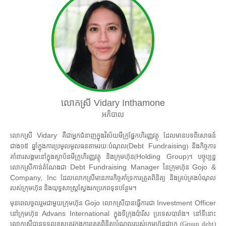
លោកស្រី
Vidary Inthamone
អភិបាល
Vidary
លោកស្រី
គឺជាអ្នកជំនាញក្នុងវិស័យមីក្រូផ្នែកហិរញ្ញវត្ថុ ដែលមានបទពិសោធន៍
Debt Fundraising
ជាង១៥ ឆ្នាំក្នុងការ​ប្រមូលមូលធនតាមរយៈបំណុល(
) និងកិច្ចការ
Holding Group
គាំពារសង្គមនៅក្នុងស្ថាប័នមីក្រូហិរញ្ញវត្ថុ និងក្រុមហ៊ុន(
)។ បច្ចុប្បន្ន
Debt Fundraising Manager
Gojo &
លោកស្រីកាន់តំណែងជា
នៃក្រុមហ៊ុន
Company, Inc
ដែលលោកស្រីមានភារកិច្ចគាំទ្រការត្រួតពិនិត្យ និងគ្រប់គ្រងបំណុល
របស់ក្រុមហ៊ុន និងយុទ្ធសាស្ត្រស្វែងរកប្រភពទុនបន្ថែម។
Gojo
Investment Officer
មុនពេលចូលរួមជាមួយក្រុមហ៊ុន
លោកស្រីបានធ្វើការជា
Advans International
នៅក្រុមហ៊ុន
ក្នុងទីក្រុងប៉ារីស ប្រទេសបារាំង។ នៅទីនោះ
លោកស្រីបានទទួលខុសត្រូវក្នុងការត្រួតពិនិត្យបំណុលរបស់ក្រុមហ៊ុនជាក្រុ (Group debt)