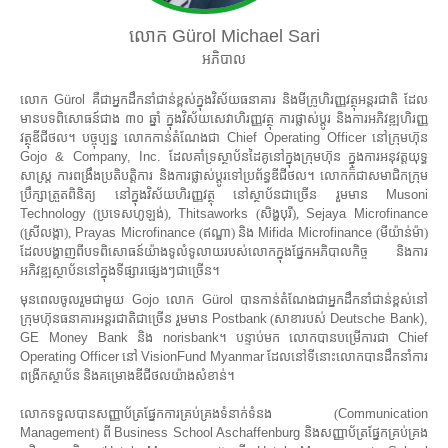
លោក
Gürol Michael Sari
អភិបាល
លោក
Gürol
គឺជាអ្នកដឹកនាំជាន់ខ្ពស់ក្នុងវិស័យធនាគារ និងមីក្រូហិរញ្ញវត្ថុអន្តរជាតិ ដែល
មានបទពិសោធន៍ជាង ៣០ ឆ្នាំ ក្នុងវិស័យសេវាហិរញ្ញវត្ថុ ការផ្លាស់ប្តូរ និងការអភិវឌ្ឍហិរញ្ញ
វត្ថុឌីជីថល។ បច្ចុប្បន្ន លោកកាន់តំណែងជា
Chief Operating Officer
នៅក្រុមហ៊ុន
Gojo & Company, Inc.
ដែលគាំទ្រស្ថាប័នដៃគូនៅក្នុងក្រុមហ៊ុន ក្នុងការអនុវត្តយុទ្ធ
សាស្ត្រ ការពង្រឹងប្រតិបត្តិការ និងការផ្លាស់ប្តូរទៅប្រព័ន្ធឌីជីថល។ លោកក៏ជាសមាជិកក្រុម
ប្រឹក្សាត្រួតពិនិត្យ នៅក្នុងវិស័យហិរញ្ញវត្ថុ នៅស្ថាប័នជាច្រើន រួមមាន
Musoni
Technology
(ប្រទេសហូឡង់),
Thitsaworks
(សិង្ហបុរី),
Sejaya Microfinance
(ស្រីលង្កា),
Prayas Microfinance
(ឥណ្ឌា) និង
Mifida Microfinance
(មីយ៉ាន់ម៉ា)
ដែលបង្ហាញពីបទពិសោធន៍យ៉ាងទូលំទូលាយរបស់លោកក្នុងផ្នែកអភិបាលកិច្ច និងការ
អភិវឌ្ឍស្ថាប័ននៅក្នុងទីផ្សារផ្សេងៗជាច្រើន។
មុនពេលចូលរួមជាមួយ
Gojo
លោក
Gürol
បានកាន់តំណែងជាអ្នកដឹកនាំជាន់ខ្ពស់នៅ
ក្រុមហ៊ុនធនាគារអន្តរជាតិជាច្រើន រួមមាន
Postbank
(សាខារបស់
Deutsche Bank),
GE Money Bank
និង
norisbank
។ បន្ទាប់មក លោកបានបម្រើការជា
Chief
Operating Officer
នៅ
VisionFund Myanmar
ដែលនៅទីនោះលោកបានដឹកនាំការ
ពង្រីកស្ថាប័ន និងគម្រោងឌីជីថលយ៉ាងសំខាន់។
លោកទទួលបានសញ្ញាប័ត្រផ្នែកការគ្រប់គ្រងទំនាក់ទំនង (
Communication
Management
) ពី
Business School Aschaffenburg
និងសញ្ញាប័ត្រផ្នែកគ្រប់គ្រង