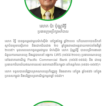
លោក ប៉ា ប៉ុណ្ណរិទ្ធី
ប្រធានក្រុមប្រឹក្សាអភិបាល
លោក រិទ្ធី បានចូលរួមជាមួយម៉ាក់ស៊ីម៉ា នៅក្នុងខែធ្នូ ឆ្នាំ២០០០ ហើយលោកបានដឹកនាំ
ស្ថាប័នឲ្យមានស្ថិរភាព និងជោគជ័យជាង ២០ ឆ្នាំក្នុងនាមជាអគ្គនាយកចាប់តាំងពីឆ្នាំ
២០១៥។ មុនពេលលោកចូលរួមជាមួយ ម៉ាក់ស៊ីម៉ា លោក ប៉ុណ្ណរិទ្ធី បានបម្រើការងារជា
LWS
ជំនួយការគណនេយ្យ និងរដ្ឋបាលនៅ អង្គការ
(១៩៩៨-២០០០) ប្រធានគណនេយ្យ
Pacific Commercial Bank
នៅធនាគារពាណិជ្ជ
(១៩៩៥-១៩៩៨) និង ជាអនុ
ប្រធានការិយាល័យឥណទានរបស់ ធនាគារជាតិនៃកម្ពុជា នៅខេត្តកំពត (១៩៨០-១៩៩៥)។
លោក ទទួលបានបរិញ្ញាបត្រគណនេយ្យហិរញ្ញវត្ថុ និងធនាគារ នៅក្នុង ឆ្នាំ១៩៨៦ នៅក្នុង
ប្រទេសកម្ពុជា និងបរិញ្ញាបត្រពាណិជ្ជកម្មនាឆ្នាំ ១៩៨៦។