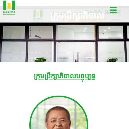
ក្រុមប្រឹក្សាភិបាល
ក្រុមប្រឹក្សាភិបាលបច្ចុប្បន្ន