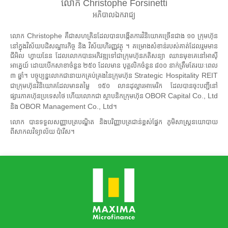
លោក
Christophe Forsinetti
អភិបាលឯករាជ្យ
Christophe
លោក
គឺជាសហគ្រិនដែលបានបង្កើតការវិនិយោគច្រើនជាង ១០ ក្រុមហ៊ុន
នៅក្នុងវិស័យបដិសណ្ឋារកិច្ច និង វិស័យហិរញ្ញវត្ថុ ។ គម្រោងសំខាន់របស់គាត់ដែលរួមមាន
ជីអិល ហ្វាយនែន ដែលលោកបានអភិវឌ្ឍទៅជាក្រុមហ៊ុនភតិសន្យា ឈានមុខគេនៅអាស៊ី
អាគ្នេយ៍ ដោយបើកសាខាចំនួន ២៥០ ដែលមាន បុគ្គលិកចំនួន ៨០០ នាក់ត្រឹមតែរយៈពេល
Strategic Hospitality REIT
៣ ឆ្នាំ។ បច្ចុប្បន្នលោកជានាយកគ្រប់គ្រងនៃក្រុមហ៊ុន
ជាក្រុមហ៊ុនវិនិយោគដែលមានតម្លៃ ១៥០ លានដុល្លារអាមេរិក ដែលបានចុះបញ្ជីនៅ
OBOR Capital Co., Ltd
ផ្សារភាគហ៊ុនប្រទេសថៃ ហើយលោកជា ស្ថាបនិកក្រុមហ៊ុន
OBOR Management Co., Ltd
និង
។
លោក បានទទួលសញ្ញាបត្របណ្ឌិត និងបរិញ្ញាបត្រជាន់ខ្ពស់ផ្នែក ភូមិសាស្ត្រនយោបាយ
ពីសាកលវិទ្យាល័យ ប៉ារីស។