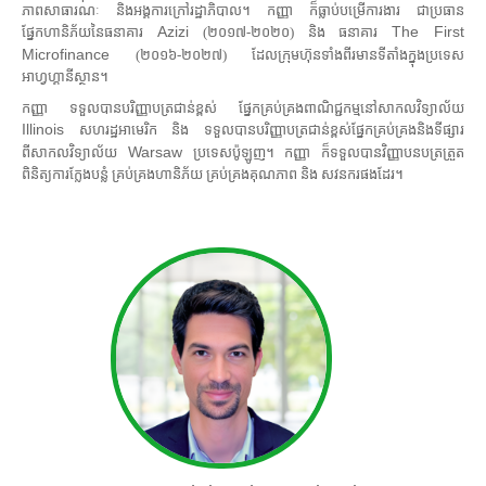
ភាពសាធារណៈ និងអង្គការក្រៅរដ្ឋាភិបាល។ កញ្ញា ក៏ធ្លាប់បម្រើការងារ ជាប្រធាន
Azizi
The First
ផ្នែកហានិភ័យនៃធនាគារ
(២០១៧-២០២០) និង ធនាគារ
Microfinance
(២០១៦-២០២៧) ដែលក្រុមហ៊ុនទាំងពីរមានទីតាំងក្នុងប្រទេស
អាហ្វហ្គានីស្ថាន។
កញ្ញា ទទួលបានបរិញ្ញាបត្រជាន់ខ្ពស់ ផ្នែកគ្រប់គ្រងពាណិជ្ជកម្មនៅសាកលវិទ្យាល័យ
Illinois
សហរដ្ឋអាមេរិក និង ទទួលបានបរិញ្ញាបត្រជាន់ខ្ពស់ផ្នែកគ្រប់គ្រងនិងទីផ្សារ
Warsaw
ពីសាកលវិទ្យាល័យ
ប្រទេសប៉ូឡូញ។ កញ្ញា ក៏ទទួលបានវិញ្ញាបនបត្រត្រួត
ពិនិត្យការក្លែងបន្លំ គ្រប់គ្រងហានិភ័យ គ្រប់គ្រងគុណភាព និង សវនករផងដែរ។