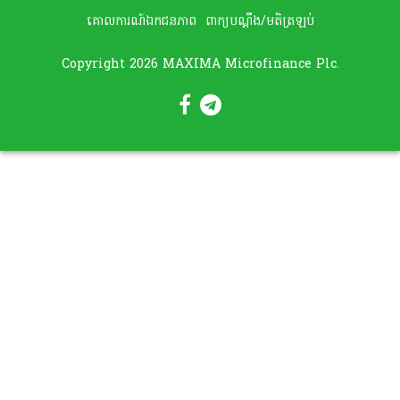
គោលការណ៍ឯកជនភាព
ពាក្យបណ្តឹង/មតិត្រឡប់
Copyright 2026 MAXIMA Microfinance Plc.