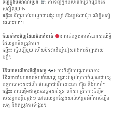
ទិញក្នុងបរិមាណច្រើន
:
ការទិញក្នុងបរិមាណច្រើនច្រើនតែ
សន្សំលុយ។>
គន្លឹះ៖
ទិញរបស់របរដូចជាអង្ករ ម្សៅ និងប្រេងជាដុំៗ ដើម្បីសន្សំ
ពេលវេលា។
កំណត់ការទិញដែលមិនចាំបាច់
៖
កាត់បន្ថយការចំណាយលើអ្វី
ដែលអ្នកមិនត្រូវការ។
គន្លឹះ៖
ធ្វើបញ្ជីមួយ ហើយបិទវាដើម្បីជៀសវាងការទិញដោយ
បង្ខំ។
វិនិយោគលើការចិញ្ចឹមសត្វ
៖
ការចិញ្ចឹមសត្វអាចជាការ
វិនិយោគដែលមានផលចំណេញ ព្រោះវាផ្តល់ប្រាក់ចំណូលជាបន្ត
បន្ទាប់តាមរយៈផលិតផលដូចជាទឹកដោះគោ ស៊ុត និងសាច់។
គន្លឹះ៖
ចាប់ផ្តើមជាមួយសត្វមួយចំនួន ហើយពង្រីកការចិញ្ចឹម
របស់អ្នកបន្តិចម្តងៗ នៅពេលអ្នកស្វែងយល់បន្ថែមអំពីការចិញ្ចឹម
សត្វ និងតម្រូវការទីផ្សារ។