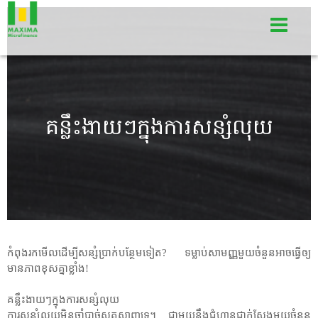
គន្លឹះងាយៗក្នុងការសន្សំលុយ
កំពុងរកមើលដើម្បីសន្សំប្រាក់បន្ថែមទៀត? ទម្លាប់​សាមញ្ញ​មួយ​ចំនួន​អាច​ធ្វើ​ឲ្យ​
មាន​ភាព​ខុស​គ្នា​ខ្លាំង!
គន្លឹះងាយៗក្នុងការសន្សំលុយ
ការសន្សំលុយមិនចាំបាច់ស្មុគស្មាញទេ។ ជាមួយនឹងជំហានជាក់ស្តែងមួយចំនួន