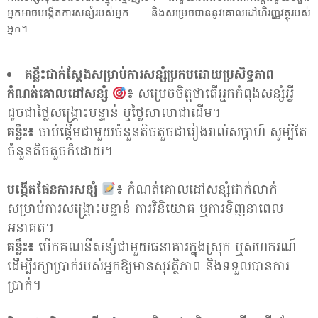
អ្នកអាចបង្កើតការសន្សំរបស់អ្នក និងសម្រេចបាននូវគោលដៅហិរញ្ញវត្ថុរបស់
អ្នក។
គន្លឹះជាក់ស្តែងសម្រាប់ការសន្សំប្រកបដោយប្រសិទ្ធភាព
កំណត់គោលដៅសន្សំ
៖
សម្រេចចិត្តថាតើអ្នកកំពុងសន្សំអ្វី
ដូចជាថ្លៃសង្គ្រោះបន្ទាន់ ឬថ្លៃសាលាជាដើម។
គន្លឹះ៖
ចាប់ផ្តើមជាមួយចំនួនតិចតួចជារៀងរាល់សប្តាហ៍ សូម្បីតែ
ចំនួនតិចតួចក៏ដោយ។
បង្កើតផែនការសន្សំ
៖
កំណត់គោលដៅសន្សំជាក់លាក់
សម្រាប់ការសង្គ្រោះបន្ទាន់ ការវិនិយោគ ឬការទិញនាពេល
អនាគត។
គន្លឹះ៖
បើកគណនីសន្សំជាមួយធនាគារក្នុងស្រុក ឬសហករណ៍
ដើម្បីរក្សាប្រាក់របស់អ្នកឱ្យមានសុវត្ថិភាព និងទទួលបានការ
ប្រាក់។