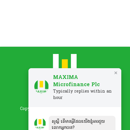
MAXIMA
Microfinance Plc
Typically replies within an
គោលការណ៍ឯកជនភាព
ពាក្យបណ្តឹង/មតិត្រឡប់
hour
Copyright 2026 MAXIMA Microfinance Plc.
សួស្ដី តើមានអ្វីដែលយើងខ្ញុំអាចជួយ
លោកអ្នកបាន?