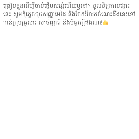
ត្រៀមខ្លួនដើម្បីចាប់ផ្តើមសន្សំហើយឬនៅ? ចូលចិត្តការបង្ហោះ
នេះ សូមកុំភ្លេចចុចសញ្ញាមេដៃ និងចែករំលែកចំណេះដឹងនេះទៅ
កាន់ក្រុមគ្រួសារ សាច់ញាតិ និងមិត្តភក្តិផងណា!